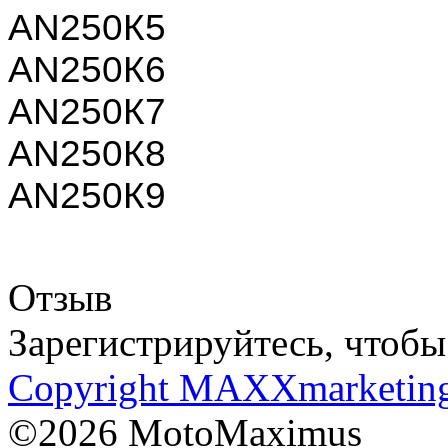
AN250К5
AN250К6
AN250К7
AN250К8
AN250К9
Отзыв
Зарегистрируйтесь, чтобы 
Copyright MAXXmarketin
©2026 MotoMaximus